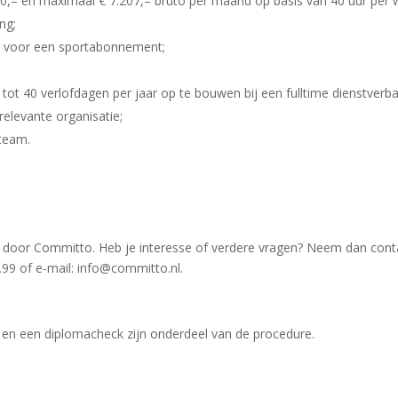
,– en maximaal € 7.207,– bruto per maand op basis van 40 uur per we
ng;
g voor een sportabonnement;
tot 40 verlofdagen per jaar op te bouwen bij een fulltime dienstverb
relevante organisatie;
team.
gd door Committo. Heb je interesse of verdere vragen? Neem dan co
99 of e-mail: info@committo.nl.
 en een diplomacheck zijn onderdeel van de procedure.