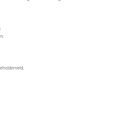
;
n;
;
eholderveld;