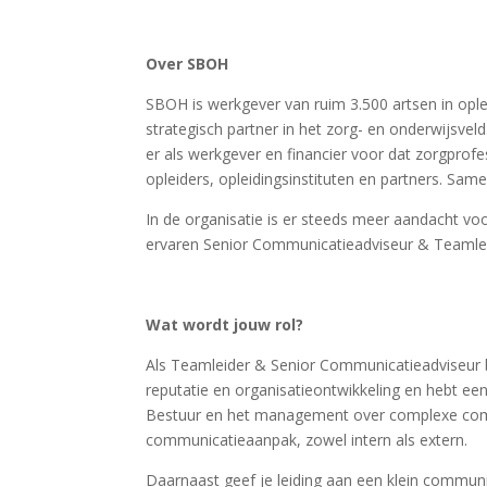
Over SBOH
SBOH is werkgever van ruim 3.500 artsen in oplei
strategisch partner in het zorg- en onderwijsv
er als werkgever en financier voor dat zorgprofe
opleiders, opleidingsinstituten en partners. Sa
In de organisatie is er steeds meer aandacht vo
ervaren Senior Communicatieadviseur & Teamlei
Wat wordt jouw rol?
Als Teamleider & Senior Communicatieadviseur be
reputatie en organisatieontwikkeling en hebt een
Bestuur en het management over complexe comm
communicatieaanpak, zowel intern als extern.
Daarnaast geef je leiding aan een klein communic