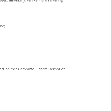
ek, afhankelijk van kennis en ervaring;
and;
ntact op met Committo, Sandra Bekhof of