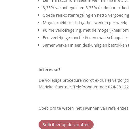
Een marktconform salaris van minimaal € 5.310
8,33% vakantiegeld en 8,33% eindejaarsuitkeri
Goede reiskostenregeling en netto vergoedin
Mogelijkheid tot 1 dag thuiswerken per week;
Ruime verlofregeling, met de mogelijkheid om 
Een veelzijdige functie in een maatschappelijk 
Samenwerken in een deskundig en betrokken 
Interesse?
De volledige procedure wordt exclusief verzor
Marieke Gaertner. Telefoonnummer: 024-381.22.
Goed om te weten: het inwinnen van referenties
Solliciteer op de vacature