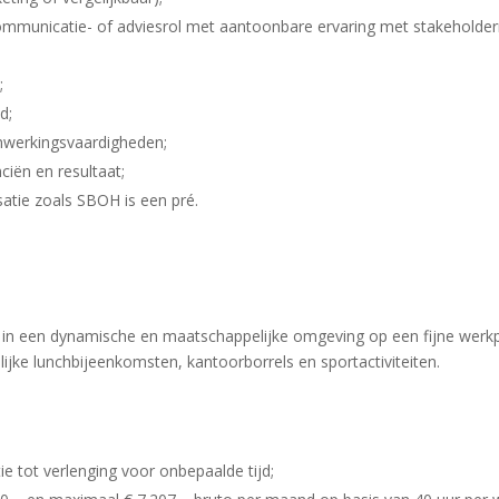
 communicatie- of adviesrol met aantoonbare ervaring met stakeholde
;
d;
nwerkingsvaardigheden;
ciën en resultaat;
atie zoals SBOH is een pré.
s in een dynamische en maatschappelijke omgeving op een fijne werk
lijke lunchbijeenkomsten, kantoorborrels en sportactiviteiten.
e tot verlenging voor onbepaalde tijd;