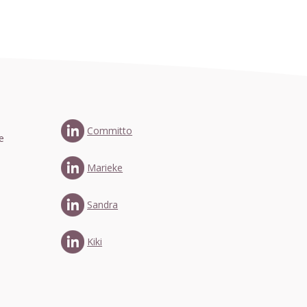
Committo
e
Marieke
Sandra
Kiki