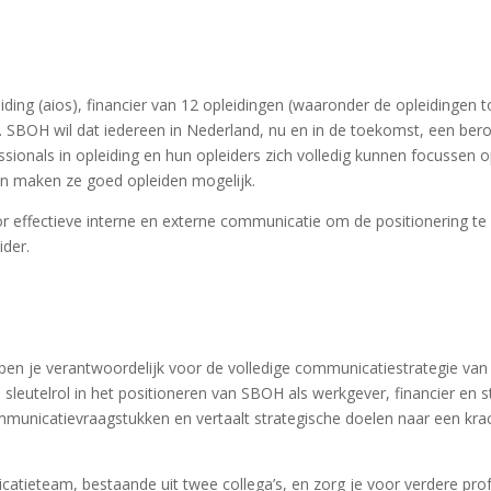
ding (aios), financier van 12 opleidingen (waaronder de opleidingen to
eld. SBOH wil dat iedereen in Nederland, nu en in de toekomst, een 
ssionals in opleiding en hun opleiders zich volledig kunnen focussen 
men maken ze goed opleiden mogelijk.
or effectieve interne en externe communicatie om de positionering t
der.
n je verantwoordelijk voor de volledige communicatiestrategie van S
 sleutelrol in het positioneren van SBOH als werkgever, financier en s
unicatievraagstukken en vertaalt strategische doelen naar een kr
atieteam, bestaande uit twee collega’s, en zorg je voor verdere profe