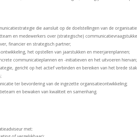
icatiestrategie die aansluit op de doelstellingen van de organisatie
team en medewerkers over (strategische) communicatievraagstukke
r, financier en strategisch partner;
sontwikkeling, het opstellen van jaarstukken en meerjarenplannen;
ncrete communicatieplannen en -initiatieven en het uitvoeren hiervan
egie, gericht op het actief verbinden en bereiken van het brede stak
;
icatie ter bevordering van de ingezette organisatieontwikkeling;
tieteam en bewaken van kwaliteit en samenhang.
tieadviseur met:
ing of vergelijkbaar);