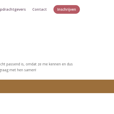
opdrachtgevers
Contact
Inschrijven
acht passend is, omdat ze me kennen en dus
m graag met hen samen!