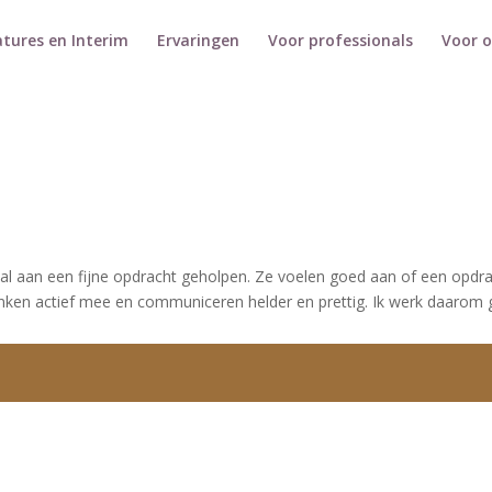
tures en Interim
Ervaringen
Voor professionals
Voor 
l aan een fijne opdracht geholpen. Ze voelen goed aan of een opdr
denken actief mee en communiceren helder en prettig. Ik werk daaro